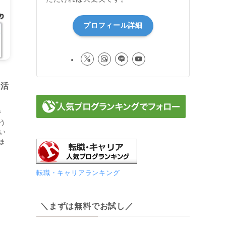
プロフィール詳細
格活
で
う
い
ま
転職・キャリアランキング
＼まずは無料でお試し／