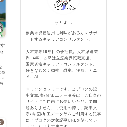
もとよし
副業や資産運用に興味がある方をサポ
ートするキャリアコンサルタント。
くす
人材業界19年目の会社員。人材派遣業
お
界14年、以降は医療業界転職支援。
国家資格キャリア・コンサルタント。
ど
好きなもの：動物、恐竜、漫画、アニ
な悩
メ、AI
将来
時
※リンクはフリーです。当ブログの記
事文章/表/図/加工データ等は、ご自身の
サイトにご自由にお使いいただいて問
題ありません。ご使用の際は、記事文
章/表/図/加工データ等をご利用する記事
に当ブログの対象記事URLを貼ってい
る
ただければ大丈夫です。