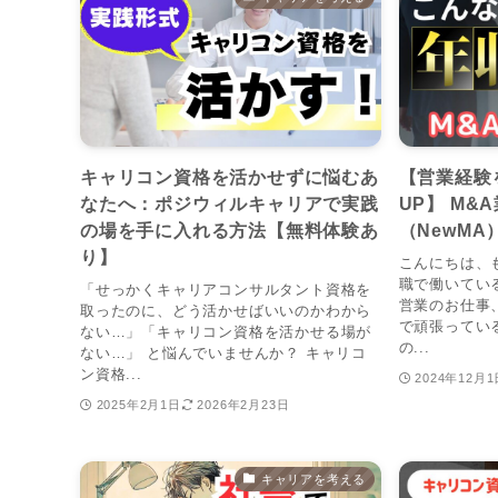
キャリコン資格を活かせずに悩むあ
【営業経験
なたへ：ポジウィルキャリアで実践
UP】 M&
の場を手に入れる方法【無料体験あ
（NewMA
り】
こんにちは、
職で働いてい
「せっかくキャリアコンサルタント資格を
営業のお仕事
取ったのに、どう活かせばいいのかわから
で頑張ってい
ない…」「キャリコン資格を活かせる場が
の...
ない…」 と悩んでいませんか？ キャリコ
ン資格...
2024年12月1
2025年2月1日
2026年2月23日
キャリアを考える