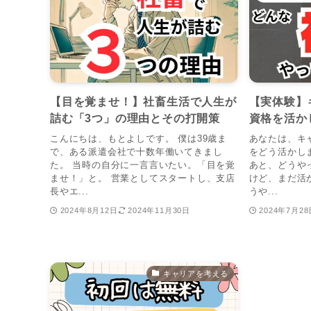
【目を覚ませ！】社畜生活で人生が
【実体験】
詰む「3つ」の理由とその打開策
資格を活か
こんにちは、もとよしです。 僕は39歳ま
あなたは、キ
で、ある派遣会社で十数年働いてきまし
をどう活かし
た。 当時の自分に一言言いたい。「目を覚
あと、どうや
ませ！」と。 営業としてスタートし、支店
けど、まだ活
長やエ...
うや...
2024年8月12日
2024年11月30日
2024年7月28
キャリアを考える