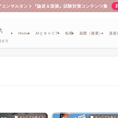
リアコンサルタント『論述＆面接』試験対策コンテンツ集
Home
AIとキャリア
転職
副業（複業）
資産
稼ぎ方
キャリアを考える
キャリアを考え