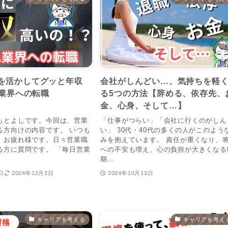
を活かしてグッと年収
会社がしんどい…、気持ちを軽
A業界への転職
る5つの方法【辞める、依存先、
）
金、心身、そして…】
もとよしです。今回は、営業
「仕事がつらい」「会社に行くのがしん
る方向けの内容です。 いつも
い」 30代・40代の多くの人がこのよう
、お疲れ様です。日々営業職
みを抱えています。 責任が重くなり、
る方に質問です。 「毎日営業
への不安も増え、心の負担が大きくなる
期...
日
2024年12月2日
2024年10月13日
キャリアを考える
キャリアを考え