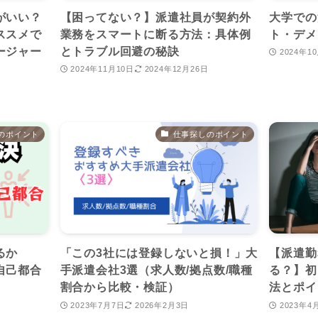
がいい？
【困ってない？】派遣社員が契約外
大学での
ススメで
業務をスマートに断る方法：具体例
ト・デメ
ージャー
とトラブル回避の秘訣
2024年1
2024年11月10日
2024年12月26日
のポイント
仕事探しのポイント
るか
「この3社には登録しないと損！」大
【派遣勤
自己都合
手派遣会社3選（求人数/拠点数/職種
る？】初
割合から比較・検証）
法とポイ
2023年7月7日
2026年2月3日
2023年4