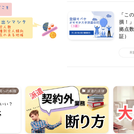
「この
損！」
拠点数
証）
員への転職
派遣の法律