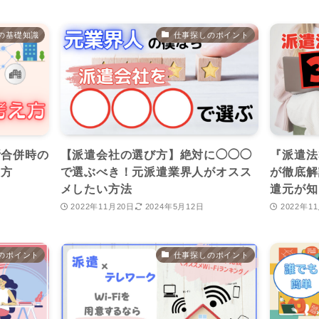
の基礎知識
仕事探しのポイント
所合併時の
【派遣会社の選び方】絶対に◯◯◯
『派遣法
え方
で選ぶべき！元派遣業界人がオスス
が徹底解
メしたい方法
遣元が知
2022年11月20日
2024年5月12日
2022年1
のポイント
仕事探しのポイント