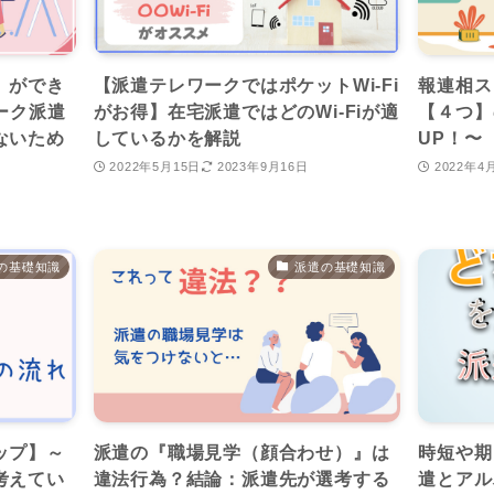
】ができ
【派遣テレワークではポケットWi-Fi
報連相ス
ーク派遣
がお得】在宅派遣ではどのWi-Fiが適
【４つ】
ないため
しているかを解説
UP！〜
2022年5月15日
2023年9月16日
2022年4
の基礎知識
派遣の基礎知識
ップ】～
派遣の『職場見学（顔合わせ）』は
時短や期
考えてい
違法行為？結論：派遣先が選考する
遣とアル