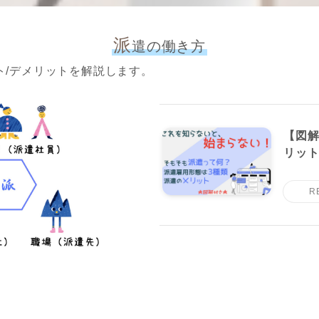
派
遣の働き方
ト/デメリットを解説します。
【図解
リッ