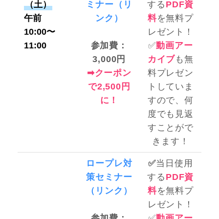
（土）
ミナー
（リ
する
PDF資
午前
ンク）
料
を無料プ
10:00〜
レゼント！
11:00
参加費：
✅
動画アー
3,000円
カイブ
も無
➡︎クーポン
料プレゼン
で2,500円
トしていま
に！
すので、何
度でも見返
すことがで
きます！
ロープレ対
✅
当日使用
策セミナー
する
PDF資
（リンク）
料
を無料プ
レゼント！
参加費：
✅
動画アー