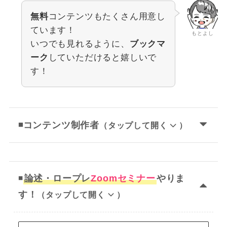
無料
コンテンツもたくさん用意し
ています！
もとよし
いつでも見れるように、
ブックマ
ーク
していただけると嬉しいで
す！
◾️コンテンツ制作者
（タップして開く
）
◾️
論述・ロープレ
Zoomセミナー
やりま
す！
（タップして開く
）