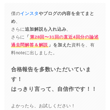
僕の
インスタ
やブログの内容を全てまと
め
、
さらに
追加解説も入れ込み
、
さらに
「
第28回〜31回の直近4回分の論述
過去問解答＆解説
」を加えた
資料を、有
料noteに出しました。
合格報告を多数いただいていま
す！
はっきり言って、自信作です！！
よかったら、お試しください！