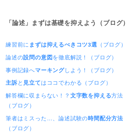
「論述」まずは基礎を抑えよう（ブログ）
練習前に
まずは抑えるべきコツ3選
（ブログ）
論述の
設問の意図
を徹底解説！（ブログ）
事例記録へ
マーキング
しよう！（ブログ）
主訴
と
見立て
はココでわかる（ブログ）
解答欄に収まらない！？
文字数を抑える
方法
（ブログ）
筆者はミスった…、論述試験の
時間配分方法
（ブログ）