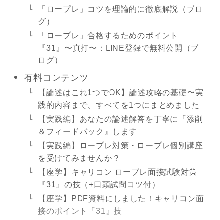
「ロープレ」コツを理論的に徹底解説（ブロ
グ）
「ロープレ」合格するためのポイント
『31』〜真打〜：LINE登録で無料公開（ブ
ログ）
有料コンテンツ
【論述はこれ1つでOK】論述攻略の基礎〜実
践的内容まで、すべてを1つにまとめました
【実践編】あなたの論述解答を丁寧に『添削
＆フィードバック』します
【実践編】ロープレ対策・ロープレ個別講座
を受けてみませんか？
【座学】キャリコン ロープレ面接試験対策
『31』の技（+口頭試問コツ付）
【座学】PDF資料にしました！キャリコン面
接のポイント『31』技