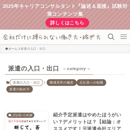
2025年キャリアコンサルタント『論述＆面接』試験対
策コンテンツ集
詳しくはこちら
ホーム
派遣の入口・出口
派遣の入口・出口
– category –
派遣の入口・出口
職場見学の極意
正社員への転職
派遣の始め方
紹介予定派遣はやめたほうがい
正社員への転職
い？デメリットは？【結論：オ
ススメです！元派遣会社エリア