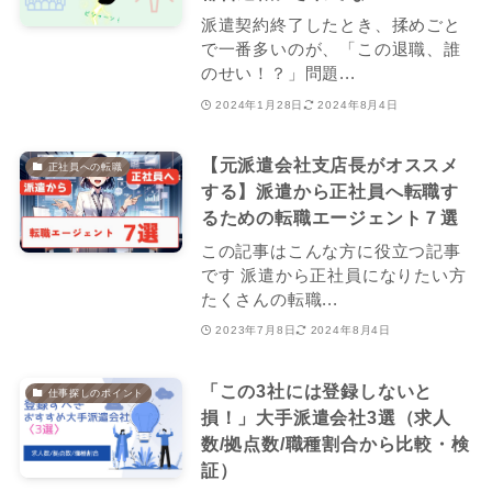
派遣契約終了したとき、揉めごと
で一番多いのが、「この退職、誰
のせい！？」問題...
2024年1月28日
2024年8月4日
【元派遣会社支店長がオススメ
正社員への転職
する】派遣から正社員へ転職す
るための転職エージェント７選
この記事はこんな方に役立つ記事
です 派遣から正社員になりたい方
たくさんの転職...
2023年7月8日
2024年8月4日
「この3社には登録しないと
仕事探しのポイント
損！」大手派遣会社3選（求人
数/拠点数/職種割合から比較・検
証）