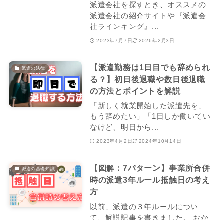
派遣会社を探すとき、オススメの
派遣会社の紹介サイトや『派遣会
社ラインキング』...
2023年7月7日
2026年2月3日
【派遣勤務は1日目でも辞められ
派遣の法律
る？】初日後退職や数日後退職
の方法とポイントを解説
「新しく就業開始した派遣先を、
もう辞めたい」「1日しか働いてい
なけど、明日から...
2023年4月2日
2024年10月14日
【図解：7パターン】事業所合併
派遣の基礎知識
時の派遣3年ルール抵触日の考え
方
以前、派遣の３年ルールについ
て、解説記事を書きました。 おか