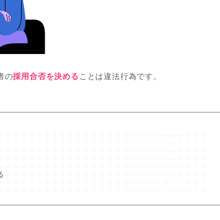
者の
採用合否を決める
ことは違法行為です。
る