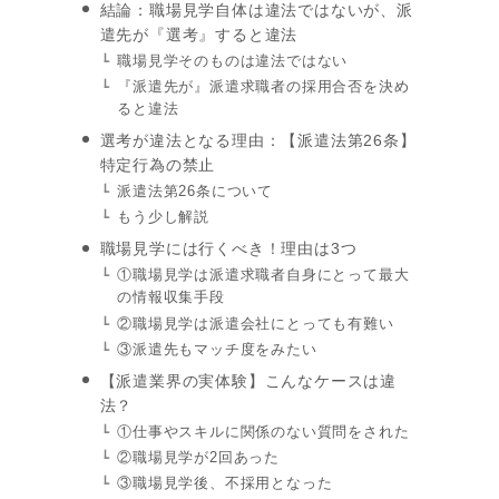
結論：職場見学自体は違法ではないが、派
遣先が『選考』すると違法
職場見学そのものは違法ではない
『派遣先が』派遣求職者の採用合否を決め
ると違法
選考が違法となる理由：【派遣法第26条】
特定行為の禁止
派遣法第26条について
もう少し解説
職場見学には行くべき！理由は3つ
①職場見学は派遣求職者自身にとって最大
の情報収集手段
②職場見学は派遣会社にとっても有難い
③派遣先もマッチ度をみたい
【派遣業界の実体験】こんなケースは違
法？
①仕事やスキルに関係のない質問をされた
②職場見学が2回あった
③職場見学後、不採用となった