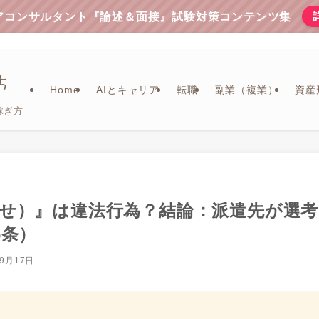
リアコンサルタント『論述＆面接』試験対策コンテンツ集
Home
AIとキャリア
転職
副業（複業）
資産
稼ぎ方
せ）』は違法行為？結論：派遣先が選考
6条）
年9月17日