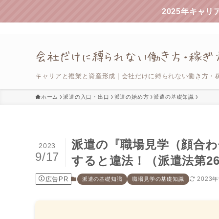
2025年キャ
キャリアと複業と資産形成 | 会社だけに縛られない働き方・
ホーム
派遣の入口・出口
派遣の始め方
派遣の基礎知識
派遣の『職場見学（顔合わ
2023
9/17
すると違法！（派遣法第2
広告PR
2023
派遣の基礎知識
職場見学の基礎知識