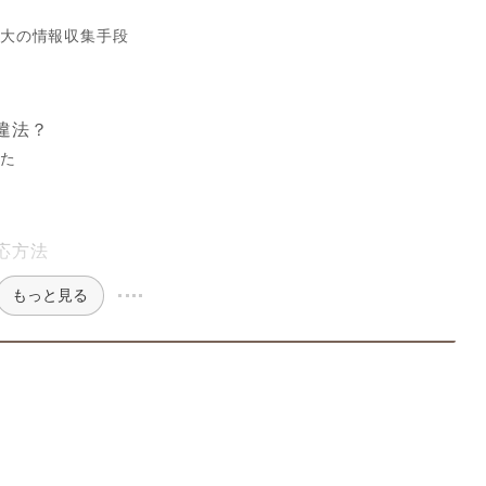
最大の情報収集手段
い
違法？
れた
応方法
もっと見る