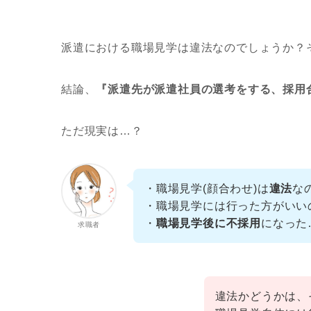
派遣における職場見学は違法なのでしょうか？
結論、
『派遣先が派遣社員の選考をする、採用
ただ現実は…？
・職場見学(顔合わせ)は
違法
な
・職場見学には行った方がいい
・
職場見学後に不採用
になった
求職者
違法かどうかは、